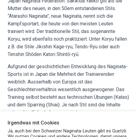
Japan Naginata Federation. Sakikida Yaeko gilt als die
Mutter des neuen, in den 50ern entstandenen Stils.
“Atarashii Naginata”, neue Naginata, nennt sich die
Kampfsportart, die heute von den meisten Leuten
trainiert wird. Der traditionelle Stil, das sogenannte
Koryu, wird ebenfalls noch praktiziert. Unter Koryu fallen
z.B. die Stile Jikishin Kage-ryu, Tendo-Ryu oder auch
Tenshin Shōden Katori Shintō-ryū.
Aufgrund der geschichtlichen Entwicklung des Naginata-
Sports ist in Japan die Mehrheit der Trainierenden
weiblich. Ausserhalb von Europa ist das
Geschlechterverhältnis wesentlich ausgewogener. Das
Training selbst besteht aus technischen Übungen (Katas)
und dem Sparring (Shiai). Je nach Stil sind die Inhalte
unterschiedlich stark ausgeprägt.
Irgendwas mit Cookies
Quelle und weiterführende Literatur: Bennet, A (2016). Naginata – History
Ja, auch bei den Schweizer Naginata-Leuten gibt es Guetzli.
Wir nutzen Cookies und andere Technologien, damit unsere
and Practice. Bunkasha International Corp. Chiba, Japan. ISBN: 978-4-