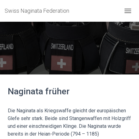
Swiss Naginata Federation
N
A
V
I
G
A
T
I
O
N
U
M
S
Naginata früher
C
H
A
Die Naginata als Kriegswaffe gleicht der europäischen
L
T
Glefe sehr stark. Beide sind Stangenwaffen mit Holzgriff
E
und einer einschneidigen Klinge. Die Naginata wurde
N
bereits in der Heian-Periode (794 – 1185)